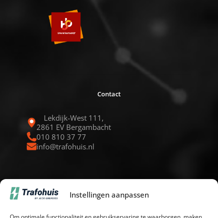
Contact
Lekdijk-West 111,
2861 EV Bergambacht
010 810 37 77
info@trafohuis.nl
Instellingen aanpassen
Navigeren
Om optimale functionaliteit en gebruikservaring te waarborgen, maken