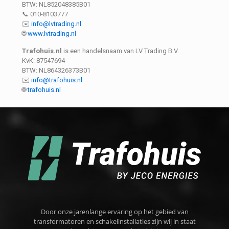
BTW: NL852048385B01
📞 010-8103777
✉️
info@lvtrading.nl
🌐
www.lvtrading.nl
Trafohuis.nl
is een handelsnaam van LV Trading B.V.
KvK: 87547694
BTW: NL864326373B01
✉️
info@trafohuis.nl
🌐
trafohuis.nl
Door onze jarenlange ervaring op het gebied van
transformatoren en schakelinstallaties zijn wij in staat