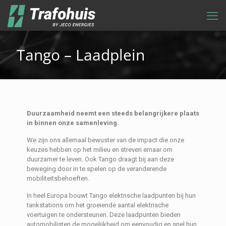
Tango – Laadplein
Duurzaamheid neemt een steeds belangrijkere plaats
in binnen onze samenleving.
We zijn ons allemaal bewuster van de impact die onze
keuzes hebben op het milieu en streven ernaar om
duurzamer te leven. Ook Tango draagt bij aan deze
beweging door in te spelen op de veranderende
mobiliteitsbehoeften.
In heel Europa bouwt Tango elektrische laadpunten bij hun
tankstations om het groeiende aantal elektrische
voertuigen te ondersteunen. Deze laadpunten bieden
automobilisten de mogelijkheid om eenvoudig en snel hun