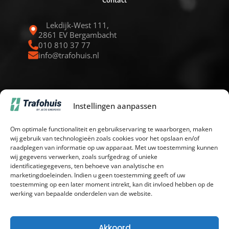
Contact
Lekdijk-West 111,
2861 EV Bergambacht
010 810 37 77
info@trafohuis.nl
Instellingen aanpassen
Navigeren
Om optimale functionaliteit en gebruikservaring te waarborgen, maken
Home
wij gebruik van technologieën zoals cookies voor het opslaan en/of
Werken bij
raadplegen van informatie op uw apparaat. Met uw toestemming kunnen
Nieuws
wij gegevens verwerken, zoals surfgedrag of unieke
Contact
identificatiegegevens, ten behoeve van analytische en
Over ons
marketingdoeleinden. Indien u geen toestemming geeft of uw
toestemming op een later moment intrekt, kan dit invloed hebben op de
Portfolio
werking van bepaalde onderdelen van de website.
Privacy Policy
Akkoord