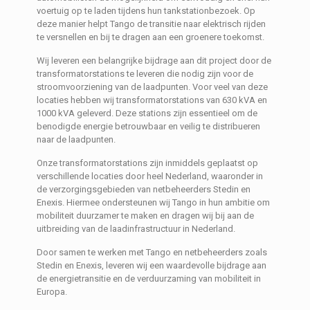
voertuig op te laden tijdens hun tankstationbezoek. Op
deze manier helpt Tango de transitie naar elektrisch rijden
te versnellen en bij te dragen aan een groenere toekomst.
Wij leveren een belangrijke bijdrage aan dit project door de
transformatorstations te leveren die nodig zijn voor de
stroomvoorziening van de laadpunten. Voor veel van deze
locaties hebben wij transformatorstations van 630 kVA en
1000 kVA geleverd. Deze stations zijn essentieel om de
benodigde energie betrouwbaar en veilig te distribueren
naar de laadpunten.
Onze transformatorstations zijn inmiddels geplaatst op
verschillende locaties door heel Nederland, waaronder in
de verzorgingsgebieden van netbeheerders Stedin en
Enexis. Hiermee ondersteunen wij Tango in hun ambitie om
mobiliteit duurzamer te maken en dragen wij bij aan de
uitbreiding van de laadinfrastructuur in Nederland.
Door samen te werken met Tango en netbeheerders zoals
Stedin en Enexis, leveren wij een waardevolle bijdrage aan
de energietransitie en de verduurzaming van mobiliteit in
Europa.