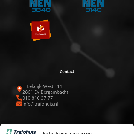
Contact
Lekdijk-West 111,
2861 EV Bergambacht
010 810 37 77
info@trafohuis.nl
Instellingen aanpassen